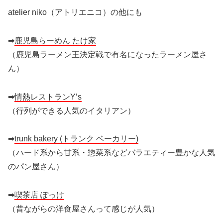
atelier niko（アトリエニコ）の他にも
➡
鹿児島らーめん たけ家
（鹿児島ラーメン王決定戦で有名になったラーメン屋さ
ん）
➡
情熱レストランY’s
（行列ができる人気のイタリアン）
➡
trunk bakery (トランク ベーカリー)
（ハード系から甘系・惣菜系などバラエティー豊かな人気
のパン屋さん）
➡
喫茶店 ぽっけ
（昔ながらの洋食屋さんって感じが人気）