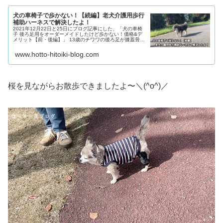
犬の車椅子で歩かない！【続編】老犬介護用歩行
補助ハーネスで解決したよ！
2021年12月22日と25日にブログ記事にした、「犬の車椅
子 後ろ足用をオーダーメイドしたけど歩かない！価格&デ
メリット【前・後編】」 13歳のチワワの後ろ足が膝蓋骨脱
臼でグラグラで歩行困難な為にオーダーメイドの犬用車椅
子を買ったけれどなかなかいい感じに歩いてくれないよ〜
www.hotto-hitoiki-blog.com
（意訳）って書きましたが、お利口さんに車椅子で歩いて
くれるようにはなったものの面倒くさくて・・・飼い主が
＾＾ ってことで「もっと簡単に歩けないか？」と試行錯誤
の末、もっと簡単な方法を「灯台元暗し」で見つけました
＼(^o^)／ 今日は後ろ足が歩行困難なわんこがもっと手軽に
歩けるようになる補助的な方法を書いていきます。
桜を見ながらお散歩できましたよ〜＼(^o^)／