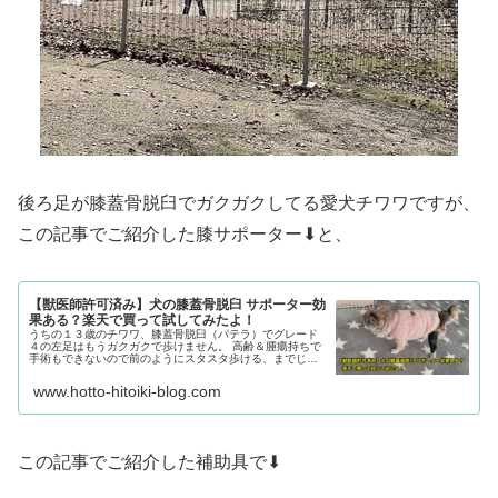
後ろ足が膝蓋骨脱臼でガクガクしてる愛犬チワワですが、
この記事でご紹介した膝サポーター⬇と、
【獣医師許可済み】犬の膝蓋骨脱臼 サポーター効
果ある？楽天で買って試してみたよ！
うちの１３歳のチワワ、膝蓋骨脱臼（パテラ）でグレード
４の左足はもうガクガクで歩けません。 高齢＆腫瘍持ちで
手術もできないので前のようにスタスタ歩ける、までじゃ
なくていいからせめて倒れないで立てる位にはなって欲し
い、という思いで色々と試行錯誤してきました。 今回は犬
www.hotto-hitoiki-blog.com
の膝蓋骨脱臼 サポーター効果ある？っていう疑問から獣医
師さんに相談して、まずは後ろ足のサポーターを楽天で買
って試してみましたよ！ 実際にパテラにサポーターを試し
てみてどうだったのか？シェアしてみます。
この記事でご紹介した補助具で⬇