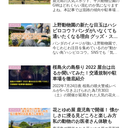
鹿児島の人気スポット、平川動物公園の
GWはどれくらい混むのか気になります
よね。本記事では混雑の傾向や駐車場の
最新情報、できるだけ快適に楽しむため
のコツをやさしく解説。初めての方でも
安心してお出かけできるヒントをまとめ
上野動物園の新たな目玉はハシ
イベント
ています。
ビロコウ？パンダがいなくても
通いたくなる理由 グッズ・スイ
ーツ・推し活人気まで徹底調
パンダのイメージが強い上野動物園で、
査！
今じわじわ注目を集めているのが“動か
ない鳥”ハシビロコウ。SNSでも「気づ
いたら見入っていた」と話題になり、グ
ッズやスイーツ展開まで人気拡大中で
す。なぜ今ハシビロコウがここまで人を
桜島火の島祭り 2022 屋台は出
イベント
惹きつけているのか、その魅力をまとめ
るか聞いてみた！交通規制や駐
ました。
車場を徹底紹介
2022年7月24日夜 桜島の噴火警戒レベ
ルが5へ引き上げられた為7月30日
（土）の開催が延期された人気の花火大
会、桜島火の島祭りが10月1日（土）に
3年ぶりに開催されます。みんなが知り
たい情報を集める中で屋台についてはど
花とゆめ展 鹿児島で開催！ 懐か
イベント
こにも情報が載っていなかったので実際
しさに浸る見どころと楽しみ方
に鹿児島市の観光振興課？に電話をして
私の動物のお医者さん体験も
聞いてみましたよ〜。