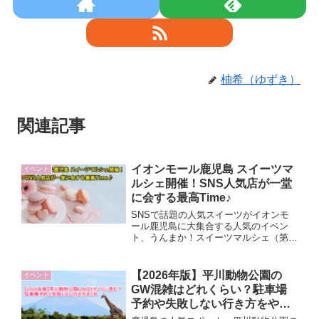
柚希（ゆずき）
関連記事
イオンモール鹿児島 スイーツマ
イベント
ルシェ開催！SNS人気店が一堂
に会する最高Time♪
SNSで話題の人気スイーツがイオンモ
ール鹿児島に大集合する人気のイベン
ト、うんまか！スイーツマルシェ（第2
弾）が2022年2月19日（土）20日（日）
に開催されます。気になっていたお店の
スイーツが、あちこち回らなくても食べ
【2026年版】平川動物公園の
イベント
られちゃう、嬉しい企画♪どんなお店が
GW混雑はどれくらい？駐車場
出店するのか？情報を集めてみました
予約や失敗しない行き方をやさ
よ。
しく解説