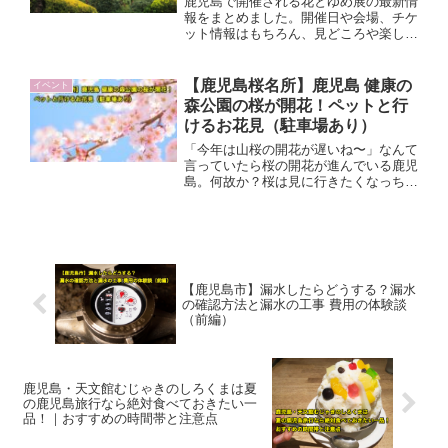
鹿児島で開催される花とゆめ展の最新情
報をまとめました。開催日や会場、チケ
ット情報はもちろん、見どころや楽しみ
方までやさしく解説しています。懐かし
い名作に触れながら、あの頃の気持ちを
思い出せる特別な展示。初めての方でも
【鹿児島桜名所】鹿児島 健康の
イベント
安心して楽しめるポイントも紹介してい
森公園の桜が開花！ペットと行
ます。
けるお花見（駐車場あり）
「今年は山桜の開花が遅いね〜」なんて
言っていたら桜の開花が進んでいる鹿児
島。何故か？桜は見に行きたくなっちゃ
いますよね？今日は鹿児島の桜の名所、
ペットも一緒に入れる公園として人気の
鹿児島市の健康の森公園に愛犬チワワを
連れて桜を見に行ってきましたよ〜。
【鹿児島市】漏水したらどうする？漏水
の確認方法と漏水の工事 費用の体験談
（前編）
鹿児島・天文館むじゃきのしろくまは夏
の鹿児島旅行なら絶対食べておきたい一
品！｜おすすめの時間帯と注意点