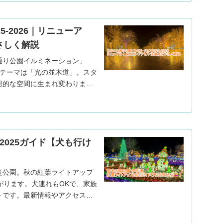
-2026｜リニューア
さしく解説
通り公園イルミネーション」
。新テーマは「光の並木道」。スタ
想的な空間に生まれ変わりまし
天時の注意点まで、初めての方
2025ガイド【犬も行け
滝公園。秋の紅葉ライトアップ
がります。犬連れもOKで、家族
トです。最新情報やアクセス、