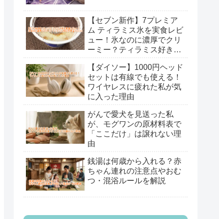
【セブン新作】7プレミア
ム ティラミス氷を実食レビ
ュー！氷なのに濃厚でクリ
ーミー？ティラミス好きが
本音で口コミ
【ダイソー】1000円ヘッド
セットは有線でも使える！
ワイヤレスに疲れた私が気
に入った理由
がんで愛犬を見送った私
が、モグワンの原材料表で
「ここだけ」は譲れない理
由
銭湯は何歳から入れる？赤
ちゃん連れの注意点やおむ
つ・混浴ルールを解説