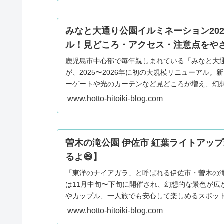
みなと大通り公園イルミネーション2025
ル！見どころ・アクセス・注意点をや
鹿児島市中心部で毎年親しまれている「みなと大
が、2025〜2026年に初の大規模リニューアル
ーゲートや光のカーテンなど見どころが増え、幻
た。開催日程・アクセス・駐車場情報、混雑や雨
www.hotto-hitoiki-blog.com
にも分かりやすくまとめています。
曽木の滝公園 伊佐市 紅葉ライトアップ
るよ😄】
「東洋のナイアガラ」と呼ばれる伊佐市・曽木の
は11月中旬〜下旬に開催され、幻想的な景色が広
やカップル、一人旅でも安心して楽しめるスポッ
混雑回避のコツを紹介します。
www.hotto-hitoiki-blog.com