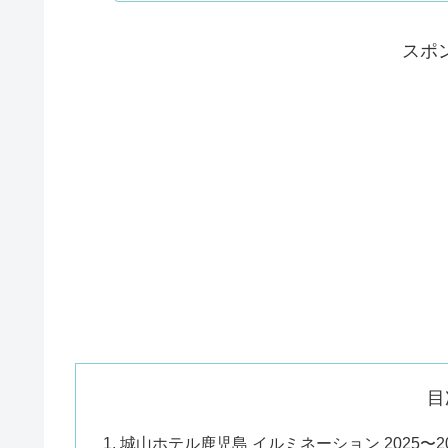
スポ
目
城山ホテル鹿児島 イルミネーション 2025〜2