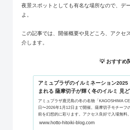
夜景スポットとしても有名な場所なので、デ
よ。
この記事では、開催概要や見どころ、アクセ
介します。
💡 おすすめ
アミュプラザのイルミネーション202
まれる 薩摩切子が輝く冬のイルミ 見
アミュプラザ鹿児島の冬の名物「KAGOSHIMA CENT
日〜2026年1月12日まで開催。薩摩切子モチー
前を幻想的に彩ります。アクセス良好で入場無料
期に開催され、光・グルメ・雑貨が楽しめる冬の
www.hotto-hitoiki-blog.com
す。