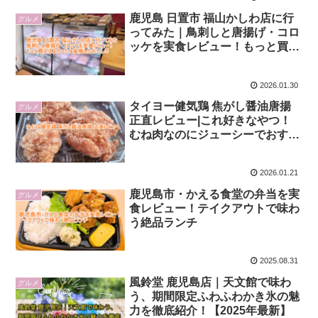
鹿児島 日置市 福山かしわ店に行
グルメ
ってみた｜鳥刺しと唐揚げ・コロ
ッケを実食レビュー！もっと買え
ばよかったと後悔したおいしさ
2026.01.30
タイヨー健気鶏 焦がし醤油唐揚
グルメ
正直レビュー|これ好きなやつ！
むね肉なのにジューシーでおすす
め
2026.01.21
鹿児島市・かえる食堂の弁当を実
グルメ
食レビュー！テイクアウトで味わ
う絶品ランチ
2025.08.31
風鈴堂 鹿児島店｜天文館で味わ
グルメ
う、期間限定ふわふわかき氷の魅
力を徹底紹介！【2025年最新】