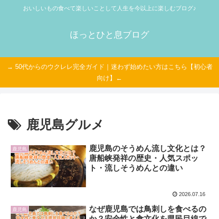
おいしいもの食べて楽しいことして人生を今以上に楽しむブログ♪
ほっとひと息ブログ
→ 50代からのウクレレ完全ガイド｜迷わず始めたい方はこちら【初心者
向け】←
鹿児島グルメ
鹿児島のそうめん流し文化とは？
鹿児島
唐船峡発祥の歴史・人気スポッ
ト・流しそうめんとの違い
2026.07.16
なぜ鹿児島では鳥刺しを食べるの
鹿児島
か？安全性と食文化を県民目線で