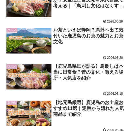
考える｜「鳥刺し文化はなくすべ
き？」SNS炎上
2026.06.29
お茶といえば静岡？県外へ出て気
グルメ
付いた鹿児島のお茶の魅力とお茶
文化
2026.06.20
【鹿児島県民が語る】鳥刺しは本
グルメ
当に日常食？昔の文化・買える場
所・人気店を紹介
2026.06.18
【地元民厳選】鹿児島のお土産お
鹿児島
すすめ11選｜定番から隠れた人気
商品まで紹介
2026.06.16