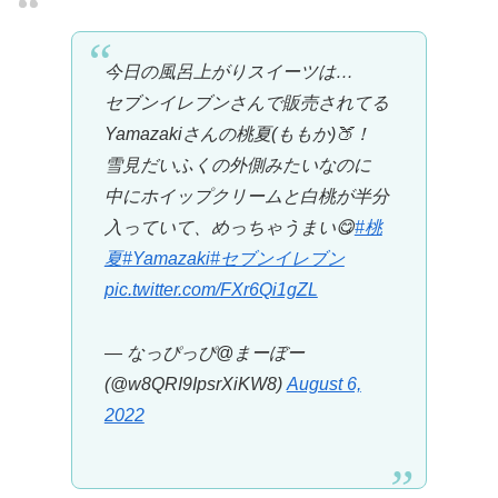
今日の風呂上がりスイーツは…
セブンイレブンさんで販売されてる
Yamazakiさんの桃夏(ももか)🍑！
雪見だいふくの外側みたいなのに
中にホイップクリームと白桃が半分
入っていて、めっちゃうまい😋
#桃
夏
#Yamazaki
#セブンイレブン
pic.twitter.com/FXr6Qi1gZL
— なっぴっぴ@まーぼー
(@w8QRI9IpsrXiKW8)
August 6,
2022