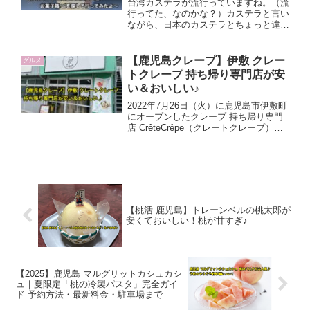
台湾カステラが流行っていますね。（流
目線で詳しくレビューします。忙しい毎
行ってた、なのかな？）カステラと言い
日でも甘いご褒美を探している方はぜひ
ながら、日本のカステラとちょっと違っ
参考になさってください。
て、極めが細かくてふわふわした台湾カ
ステラ。鹿児島市の薬師町に台湾カステ
ラの自販機ができている、ってことで探
【鹿児島クレープ】伊敷 クレー
グルメ
して買いに行ってきました〰 ＼(^o^)／
トクレープ 持ち帰り専門店が安
い＆おいしい♪
2022年7月26日（火）に鹿児島市伊敷町
にオープンしたクレープ 持ち帰り専門
店 CrêteCrêpe（クレートクレープ）が
TVで取り上げられたり、Instagramなど
SNSで話題になっていたので興味
津々！やっと開店時間中に行くことがで
きたので実際に注文して、色々と聞いて
みましたよ〜
【桃活 鹿児島】トレーンベルの桃太郎が
安くておいしい！桃が甘すぎ♪
【2025】鹿児島 マルグリットカシュカシ
ュ｜夏限定「桃の冷製パスタ」完全ガイ
ド 予約方法・最新料金・駐車場まで