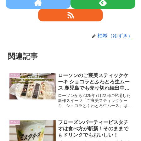
柚希（ゆずき）
関連記事
ローソンのご褒美スティックケ
グルメ
ーキ ショコラとふわとろ生ムー
ス 鹿児島でも売り切れ続出中っ
て本当？話題スイーツが見つか
ローソンから2025年7月22日に登場した
らない！
新作スイーツ「ご褒美スティックケー
キ ショコラとふわとろ生ムース」は、
濃厚なチョココーティングと口の中でと
ろける生ムースが楽しめる話題の商品で
す。鹿児島を含む全国で展開されている
フローズンパーティーピスタチ
グルメ
ものの、SNSや口コミでは「見かけた
オは食べ方が斬新！そのままで
ら即買い」「数店舗回っても売り切れ」
もドリンクでもおいしい！
といった声が多数あり、人気の高さがう
かがえます。今回は公式情報や口コミ、