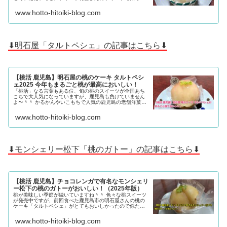
蒸気屋トレーンベルの「桃太郎」がものすごく安くておい
しそうだったので早速行ってきました。 スティード梅吉さ
www.hotto-hitoiki-blog.com
ん、美味しかったよ〜ありがとう＾＾
⬇明石屋「タルトペシェ」の記事はこちら⬇
【桃活 鹿児島】明石屋の桃のケーキ タルトペシ
ェ2025 今年もまるごと桃が最高においしい！
「桃活」なる言葉もある位、旬の桃のスイーツが全国あち
こちで大人気になっていますが、鹿児島も負けていません
よ〜＾＾ かるかんやいこもちで人気の鹿児島の老舗洋菓子
店「明石屋」で人気になっているエルモンド マンスリース
イーツ「タルトペシェ」が桃をまるごと1個贅沢に使ったタ
www.hotto-hitoiki-blog.com
ルトでめっちゃおいしかったので情報をシェアしますね。
⬇モンシェリー松下「桃のガトー」の記事はこちら⬇
【桃活 鹿児島】チョコレンガで有名なモンシェリ
ー松下の桃のガトーがおいしい！（2025年版）
桃が美味しい季節が続いていますね＾＾ 色々な桃スイーツ
が発売中ですが、前回食べた鹿児島市の明石屋さんの桃の
ケーキ「タルトペシェ」がとてもおいしかったので似たよ
うな見た目のケーキを探していた所、モンシェリー松下さ
んで「桃のガトー」なるケーキを見つけたので今日はその
www.hotto-hitoiki-blog.com
情報をシェアします。