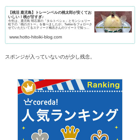
【桃活 鹿児島】トレーンベルの桃太郎が安くてお
いしい！桃が甘すぎ♪
今年は、鹿児島 明石屋の「タルトペシェ」とモンシェリー
松下の「桃のガトー」を食べましたが、Twitterをフォローさ
せていただいてるスティード梅吉さんのツイートで知った
蒸気屋トレーンベルの「桃太郎」がものすごく安くておい
しそうだったので早速行ってきました。 スティード梅吉さ
www.hotto-hitoiki-blog.com
ん、美味しかったよ〜ありがとう＾＾
スポンジが入っていないのが少し残念。