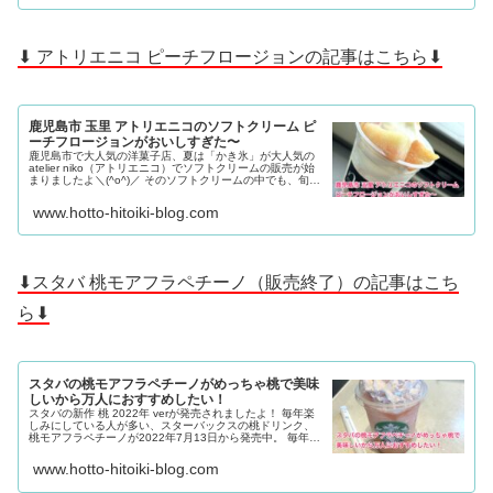
⬇ アトリエニコ ピーチフロージョンの記事はこちら⬇
鹿児島市 玉里 アトリエニコのソフトクリーム ピ
ーチフロージョンがおいしすぎた〜
鹿児島市で大人気の洋菓子店、夏は「かき氷」が大人気の
atelier niko（アトリエニコ）でソフトクリームの販売が始
まりましたよ＼(^o^)／ そのソフトクリームの中でも、旬の
桃がた〜っぷり入った「ピーチフロージョン」がおいしそ
うだったので、早速玉里団地のアトリエニコさんに行って
www.hotto-hitoiki-blog.com
きましたよ〜。
⬇スタバ 桃モアフラペチーノ（販売終了）の記事はこち
ら⬇
スタバの桃モアフラペチーノがめっちゃ桃で美味
しいから万人におすすめしたい！
スタバの新作 桃 2022年 verが発売されましたよ！ 毎年楽
しみにしている人が多い、スターバックスの桃ドリンク、
桃モアフラペチーノが2022年7月13日から発売中。 毎年こ
の桃フラペチーノを楽しみにしている私が鹿児島市与次郎
のスターバックスに行って実際に飲んでみましたよ。
www.hotto-hitoiki-blog.com