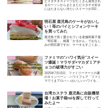
ピスタチオスイーツがたくさん発売され
鹿児島での在庫状況などをまとめてみま
るローソンからまたまたピスタチオ好き
した。
にはたまらない冷たいスイーツが2022
年6月21日（火）に発売されました
よ〜。そのまま食べてもレンジで温めて
ドリンクにしてもおいしい、斬新なスイ
明石屋 鹿児島のケーキがおいし
グルメ
ーツ「Frozen Party ピスタチオ」、新
い！苺のパイとシフォンケーキ
商品です＾＾
を買ってみた
鹿児島で長く愛されている老舗和菓子屋
「明石屋」。銘菓「かるかん」でおなじ
みの明石屋ですが、ケーキもすごくおい
しいんです。今日は明石屋で私がイチバ
ンおいしいと思っている冬のいちごがお
いしい苺のパイをご紹介します。
ファミマの“ハワイ気分”スイー
グルメ
ツ爆誕！マラサダ×マカダミアチ
ョコの破壊力がすごい
2025年7月15日、ファミリーマートの夏
のキャンペーン・ハワイフェア「ファミ
マでうまアロハ～♪おいしいハワイを食
べつくせ！」が開幕しました。目玉の一
つが、ふんわりドーナツにマカダミアチ
ョコホイップを詰めた新作マラサダ
台湾カステラ 鹿児島に自販機登
グルメ
（147円・税込158円）。ハワイ旅行は
場！お菓子箱raiを探して行って
難しくても、通勤前に手軽に“南国スイ
みたよ〜
ーツ旅”ができる一品です。今回は発売
翌日に購入し、味・食感・コスパを女性