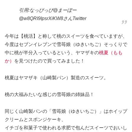
引用:なっぴっぴ@まーぼー
@w8QRI9IpsrXiKW8さんTwitter
今年は【桃活】と称して桃のスイーツを食べていますが、
今度はセブンイレブンで雪苺娘（ゆきいちご）そっくりで
中に桃が半分入っているという、ヤマザキの
桃夏（もも
か）
を見つけたので買ってみました！
桃夏はヤマザキ（山崎製パン）製造のスイーツ。
桃の大福みたいな感じの雪苺娘の姉妹品！
同じく山崎製パンの「雪苺娘（ゆきいちご）」はホイップ
クリームとスポンジケーキ、
イチゴを和菓子で使われる求肥で包んだスイーツでおいし