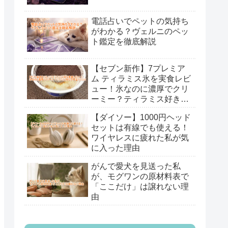
電話占いでペットの気持ち
がわかる？ヴェルニのペッ
ト鑑定を徹底解説
【セブン新作】7プレミア
ム ティラミス氷を実食レビ
ュー！氷なのに濃厚でクリ
ーミー？ティラミス好きが
本音で口コミ
【ダイソー】1000円ヘッド
セットは有線でも使える！
ワイヤレスに疲れた私が気
に入った理由
がんで愛犬を見送った私
が、モグワンの原材料表で
「ここだけ」は譲れない理
由