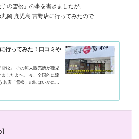
餃子の雪松」の事を書きましたが、
丸岡 鹿児島 吉野店に行ってみたので
院に行ってみた！口コミや
雪松』 その無人販売所が鹿児
ましたよ〜。 今、全国的に流
う名店「雪松」の味はいかに？
売 雪松の餃子について書いて
め】