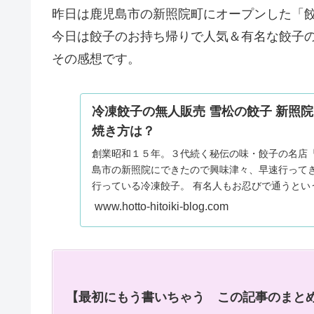
昨日は鹿児島市の新照院町にオープンした「
今日は餃子のお持ち帰りで人気＆有名な餃子の
その感想です。
冷凍餃子の無人販売 雪松の餃子 新照
焼き方は？
創業昭和１５年。３代続く秘伝の味・餃子の名店『
島市の新照院にできたので興味津々、早速行ってき
行っている冷凍餃子。 有名人もお忍びで通うとい
ちょっとわかりにくい場所にある冷凍餃子の無人販
www.hotto-hitoiki-blog.com
いきます。
【最初にもう書いちゃう この記事のまと