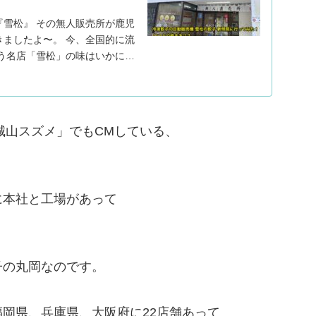
雪松』 その無人販売所が鹿児
ましたよ〜。 今、全国的に流
う名店「雪松」の味はいかに？
売 雪松の餃子について書いて
城山スズメ」でもCMしている、
。
に本社と工場があって
子の丸岡なのです。
岡県、兵庫県、大阪府に22店舗あって