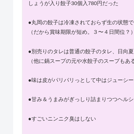
しょうが入り餃子30個入780円だった
●丸岡の餃子は冷凍されておらず生の状態
（だから賞味期限が短め。３〜４日間位？
●別売りのタレは普通の餃子のタレ、日向
（他に鍋スープの元や水餃子のスープもあ
●味は皮がパリパリっとして中はジューシ
●甘み＆うまみがぎっしり詰まりつつヘル
●すごいニンニク臭はしない