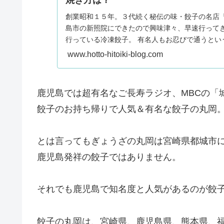
焼き方は？
創業昭和１５年。３代続く秘伝の味・餃子の名店『
島市の新照院にできたので興味津々、早速行ってき
行っている冷凍餃子。 有名人もお忍びで通うとい
ちょっとわかりにくい場所にある冷凍餃子の無人販
www.hotto-hitoiki-blog.com
いきます。
鹿児島では超有名なご長寿ラジオ、MBCの「
餃子のお持ち帰りで人気＆有名な餃子の丸岡
とは言ってもぎょうざの丸岡は宮崎県都城市
鹿児島発祥の餃子ではありません。
それでも鹿児島で知名度と人気があるのが餃
餃子の丸岡は、宮崎県、鹿児島県、熊本県、福