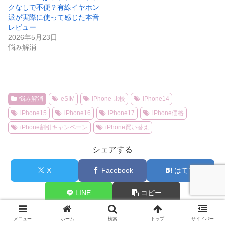
クなしで不便？有線イヤホン
派が実際に使って感じた本音
レビュー
2026年5月23日
悩み解消
悩み解消
eSIM
iPhone 比較
iPhone14
iPhone15
iPhone16
iPhone17
iPhone価格
iPhone割引キャンペーン
iPhone買い替え
シェアする
X
Facebook
はてブ
LINE
コピー
メニュー
ホーム
検索
トップ
サイドバー