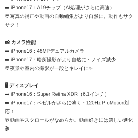
➡️ iPhone17：A19チップ（AI処理がさらに高速）
💬写真の補正や動画の自動編集がより自然に。動作もサク
サク！
📸 カメラ性能
➡️ iPhone16：48MPデュアルカメラ
➡️ iPhone17：暗所撮影がより自然に・ノイズ減少
💬夜景や室内の撮影が一段とキレイに✨
🖥️ ディスプレイ
➡️ iPhone16：Super Retina XDR（6.1インチ）
➡️ iPhone17：ベゼルがさらに薄く・120Hz ProMotion対
応！
💬動画やスクロールがなめらか。動画好きには嬉しい進化
🎬