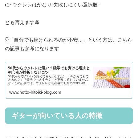
👉 ウクレレはかなり“失敗しにくい選択肢”
とも言えます😄
👇「自分でも続けられるのか不安…」という方は、こちら
の記事も参考になります
50代からウクレレは遅い？独学でも弾ける理由と
初心者が挫折しないコツ
50代からウクレレを始めてみたいけれど、「今からでもで
きるの？」「独学でも大丈夫？」と不安に感じていません
か？この記事では、ウクレレが初心者でも始めやすい理由
や、独学で続けるためのポイントについてわかりやすく紹
介します。これから新しい趣味としてウクレレに挑戦して
www.hotto-hitoiki-blog.com
みたい方は、ぜひ参考にしてみてくださいね。
ギターが向いている人の特徴