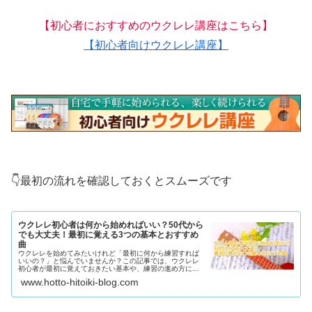
【初心者におすすめのウクレレ講座はこちら】
【初心者向けウクレレ講座】
👇最初の流れを確認しておくとスムーズです
ウクレレ初心者は何から始めればいい？50代から
でも大丈夫！最初に覚える3つの基本とおすすめ
曲
ウクレレを始めてみたいけれど「最初に何から練習すれば
いいの？」と悩んでいませんか？この記事では、ウクレレ
初心者が最初に覚えておきたい基本や、練習の進め方につ
いてわかりやすく解説します。これからウクレレを始めた
www.hotto-hitoiki-blog.com
い方や、独学で不安を感じている方にも参考になる内容で
す。