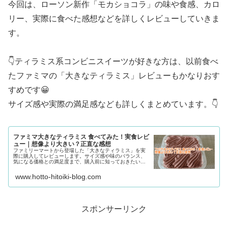
今回は、ローソン新作「モカショコラ」の味や食感、カロ
リー、実際に食べた感想などを詳しくレビューしていきま
す。
👇ティラミス系コンビニスイーツが好きな方は、以前食べ
たファミマの「大きなティラミス」レビューもかなりおす
すめです😀
サイズ感や実際の満足感なども詳しくまとめています。👇
ファミマ大きなティラミス 食べてみた！実食レビ
ュー｜想像より大きい？正直な感想
ファミリーマートから登場した「大きなティラミス」を実
際に購入してレビューします。サイズ感や味のバランス、
気になる価格との満足度まで、購入前に知っておきたいポ
イントをわかりやすくまとめました。ティラミス好きの方
やコンビニスイーツが気になる方はぜひ参考にしてみてく
www.hotto-hitoiki-blog.com
ださい。
スポンサーリンク