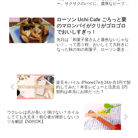
ー。サクサクのパイに、濃厚なビーフシ
チューと3種のチーズがとろりと広がる
冬限定メニューです。味の感想、カロリ
ー、アレルギー、向いている人、温め直
ローソン Uchi Cafe ごろっと栗
グルメ
しのコツまで詳しく紹介。寒い季節のご
のマロンパイがクリがゴロゴロ
褒美にぴったりの一品です。
でおいしすぎっ！
先日は「和菓子屋さんと遜色ないじゃな
い！」って思う程、おいしくて大好きに
なった秋の旬の和菓子、ローソン栗きん
とん芋ようかんを食べました。今日は同
じくローソンから2022年9月20日発売に
なった、ごろっと栗のマロンパイが、こ
れまたすごくおいしかったので、それを
ご紹介します！
楽天モバイル iPhone17eを24か月1円で契
約してみた！本音レビューと注意点 1円
契約は本当にお得だった？
ウクレレは爪が長いと弾けない？ネイル
してても大丈夫！初心者が挫折しないコ
ツを解説【50代OK】