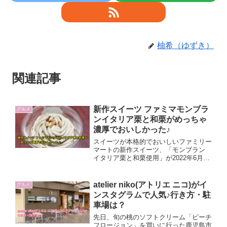
柚希（ゆずき）
関連記事
新作スイーツ ファミマモンブラ
グルメ
ンイタリア栗と和栗がめっちゃ
濃厚でおいしかった♪
スイーツが本格的でおいしいファミリー
マートの新作スイーツ、「モンブラン
イタリア栗と和栗使用」が2022年6月7
日に発売されています。いつも栗感たっ
ぷり＆濃厚でおいしい、ファミマのモン
ブランを今回も早速買ってみました。お
atelier niko(アトリエ ニコ)がイ
グルメ
いしいのかワクワクしますね＾＾
ンスタグラムで人気♪行き方・駐
車場は？
先日、旬の桃のソフトクリーム「ピーチ
フロージョン」を買いに行った鹿児島市