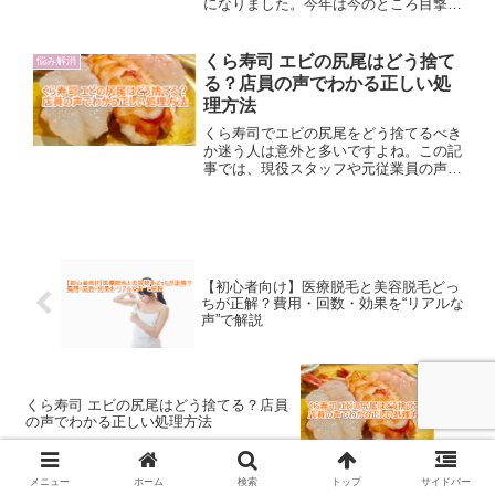
になりました。今年は今のところ目撃情
報は去年ほど多くはないですが、これか
ら繁殖期に入り行動がさらに活発化する
時期。霧島では豚熱（CSF）も確認さ
くら寿司 エビの尻尾はどう捨て
悩み解消
れ、より冷静な注意が必要です。遭遇時
る？店員の声でわかる正しい処
の対処、家庭での環境対策、情報収集な
理方法
ど、今日からできる身近な防護策をまと
めました。
くら寿司でエビの尻尾をどう捨てるべき
か迷う人は意外と多いですよね。この記
事では、現役スタッフや元従業員の声を
参考に、皿と一緒に流さずテーブル上で
まとめるのがベストな理由を解説。湯呑
みや小皿を使う方法、SNSで話題にな
った投稿の真偽、衛生面の注意点もあわ
せて紹介します。
【初心者向け】医療脱毛と美容脱毛どっ
ちが正解？費用・回数・効果を“リアルな
声”で解説
くら寿司 エビの尻尾はどう捨てる？店員
の声でわかる正しい処理方法
メニュー
ホーム
検索
トップ
サイドバー