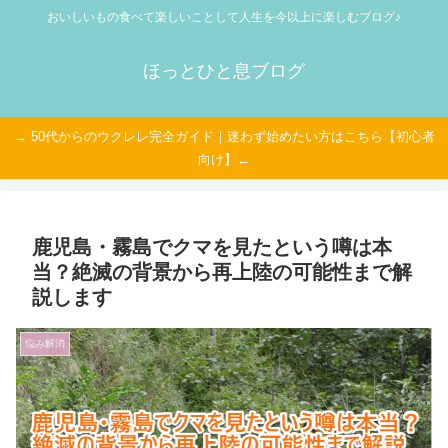
おいしいもの食べて楽しいことして人生を今以上に楽しむブログ♪
ほっとひと息ブログ
→ 50代からのウクレレ完全ガイド｜迷わず始めたい方はこちら【初心者
向け】←
鹿児島・霧島でクマを見たという噂は本
当？絶滅の背景から再上陸の可能性まで解
説します
悩み解消