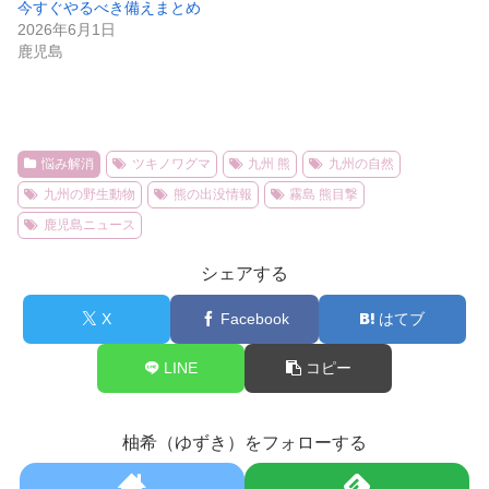
今すぐやるべき備えまとめ
2026年6月1日
鹿児島
悩み解消
ツキノワグマ
九州 熊
九州の自然
九州の野生動物
熊の出没情報
霧島 熊目撃
鹿児島ニュース
シェアする
X
Facebook
はてブ
LINE
コピー
柚希（ゆずき）をフォローする