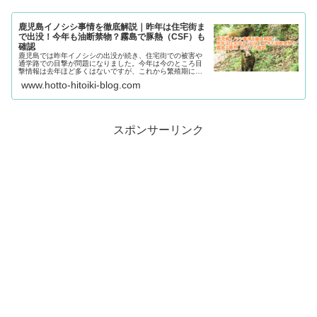
鹿児島イノシシ事情を徹底解説｜昨年は住宅街ま
で出没！今年も油断禁物？霧島で豚熱（CSF）も
確認
鹿児島では昨年イノシシの出没が続き、住宅街での被害や
通学路での目撃が問題になりました。今年は今のところ目
撃情報は去年ほど多くはないですが、これから繁殖期に入
り行動がさらに活発化する時期。霧島では豚熱（CSF）も
www.hotto-hitoiki-blog.com
確認され、より冷静な注意が必要です。遭遇時の対処、家
庭での環境対策、情報収集など、今日からできる身近な防
護策をまとめました。
スポンサーリンク