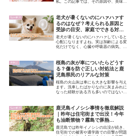
私。この記事では、その原因や、美味し
く食べるための工夫、さらに地元スーパ
ーやオーガニックショップで美味しいお
弁当を選ぶポイントを詳しく解説してい
老犬が暑くないのにハァハァす
悩み解消
ます。忙しい毎日でも「美味しいお弁当
るのはなぜ？考えられる原因と
時間」を楽しむための情報満載です。
受診の目安、家庭でできる対策
を解説
老犬が暑くないのにハァハァしていると
心配になりますよね。実は加齢による変
化だけでなく、心臓や呼吸器の病気、痛
みなどが関係している場合もあります。
この記事では、考えられる原因や受診の
目安、家庭でできる対策を体験談を交え
桜島の灰が車についたらどうす
体験記
ながら分かりやすく解説します。
る？傷を防ぐ正しい対処法と鹿
児島県民のリアルな対策
桜島の火山灰は車にも大きな影響を与え
ます。洗車したばかりなのに灰まみれに
なった経験がある方も多いのではないで
しょうか。この記事では、桜島の灰が車
に与える影響や日頃からできる対策につ
いて、鹿児島市在住の筆者が実体験を交
鹿児島イノシシ事情を徹底解説
悩み解消
えながら分かりやすく紹介します。
｜昨年は住宅街まで出没！今年
も油断禁物？霧島で豚熱
（CSF）も確認
鹿児島では昨年イノシシの出没が続き、
住宅街での被害や通学路での目撃が問題