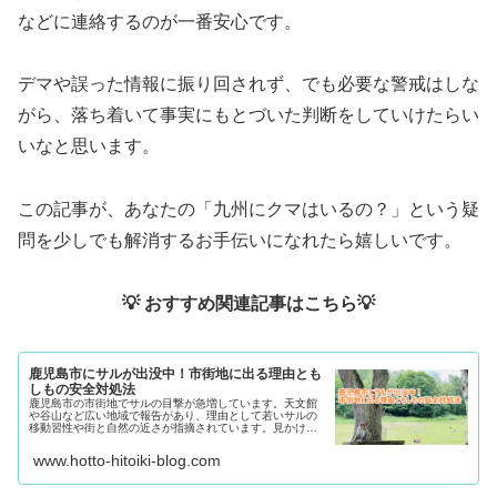
などに連絡するのが一番安心です。
デマや誤った情報に振り回されず、でも必要な警戒はしな
がら、落ち着いて事実にもとづいた判断をしていけたらい
いなと思います。
この記事が、あなたの「九州にクマはいるの？」という疑
問を少しでも解消するお手伝いになれたら嬉しいです。
💡 おすすめ関連記事はこちら💡
鹿児島市にサルが出没中！市街地に出る理由とも
しもの安全対処法
鹿児島市の市街地でサルの目撃が急増しています。天文館
や谷山など広い地域で報告があり、理由として若いサルの
移動習性や街と自然の近さが指摘されています。見かけた
ときは刺激せず距離を取り、目を合わせない・餌を与えな
いなど基本の対処法が大切。女性や子どもも安心できる行
www.hotto-hitoiki-blog.com
動ポイントをまとめました。