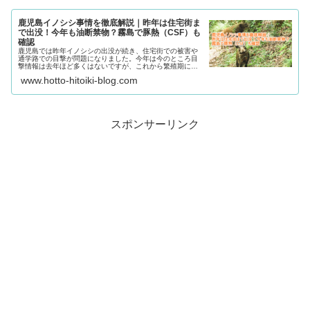
鹿児島イノシシ事情を徹底解説｜昨年は住宅街ま
で出没！今年も油断禁物？霧島で豚熱（CSF）も
確認
鹿児島では昨年イノシシの出没が続き、住宅街での被害や
通学路での目撃が問題になりました。今年は今のところ目
撃情報は去年ほど多くはないですが、これから繁殖期に入
り行動がさらに活発化する時期。霧島では豚熱（CSF）も
www.hotto-hitoiki-blog.com
確認され、より冷静な注意が必要です。遭遇時の対処、家
庭での環境対策、情報収集など、今日からできる身近な防
護策をまとめました。
スポンサーリンク