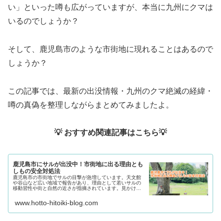
い」といった噂も広がっていますが、本当に九州にクマは
いるのでしょうか？
そして、鹿児島市のような市街地に現れることはあるので
しょうか？
この記事では、最新の出没情報・九州のクマ絶滅の経緯・
噂の真偽を整理しながらまとめてみましたよ。
💡 おすすめ関連記事はこちら💡
鹿児島市にサルが出没中！市街地に出る理由とも
しもの安全対処法
鹿児島市の市街地でサルの目撃が急増しています。天文館
や谷山など広い地域で報告があり、理由として若いサルの
移動習性や街と自然の近さが指摘されています。見かけた
ときは刺激せず距離を取り、目を合わせない・餌を与えな
いなど基本の対処法が大切。女性や子どもも安心できる行
www.hotto-hitoiki-blog.com
動ポイントをまとめました。