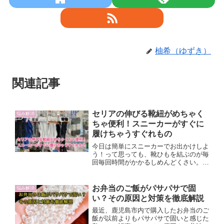
柚希（ゆずき）
関連記事
セリアの伸びる靴紐がめちゃく
悩み解消
ちゃ便利！スニーカーがすぐに
履けちゃうすぐれもの
今日は簡単にスニーカーでお出かけしよ
う！って思っても、靴ひもを結ぶのが毎
回毎回時間がかかるしめんどくさい。そ
う思っていたらセリアやダイソーなどの
百均で靴ひもではない、伸び〜る靴ひも
があるっていう話。なので早速近くのセ
お弁当のご飯がパサパサで固
悩み解消
リアで見つけて買ってきたらびっくりす
い？その原因と対策を徹底解説
る位便利ではかどったのでおすすめ記
事！
最近、鹿児島市内で購入したお弁当のご
飯が以前よりもパサパサで固いと感じた