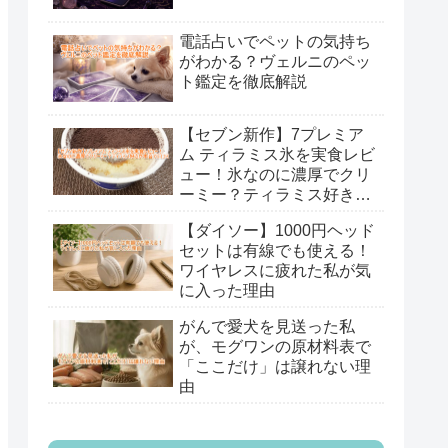
電話占いでペットの気持ち
がわかる？ヴェルニのペッ
ト鑑定を徹底解説
【セブン新作】7プレミア
ム ティラミス氷を実食レビ
ュー！氷なのに濃厚でクリ
ーミー？ティラミス好きが
本音で口コミ
【ダイソー】1000円ヘッド
セットは有線でも使える！
ワイヤレスに疲れた私が気
に入った理由
がんで愛犬を見送った私
が、モグワンの原材料表で
「ここだけ」は譲れない理
由