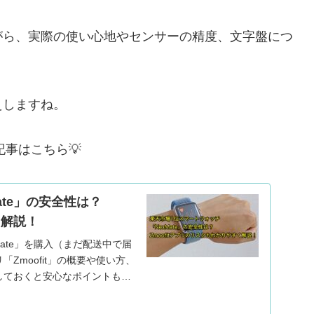
がら、実際の使い心地やセンサーの精度、文字盤につ
えしますね。
記事はこちら💡
ate」の安全性は？
く解説！
ate」を購入（まだ配送中で届
Zmoofit」の概要や使い方、
しておくと安心なポイントもま