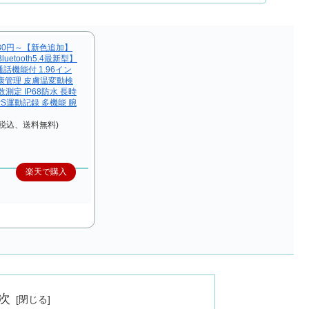
80円～【新色追加】
uetooth5.4最新型】
話機能付 1.96イン
康管理 皮膚温変動検
測定 IP68防水 長時
PS運動記録 多機能 腕
（税込、送料無料)
楽天で購入
次