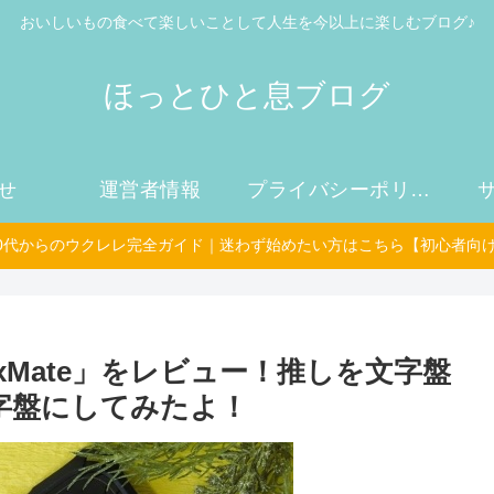
おいしいもの食べて楽しいことして人生を今以上に楽しむブログ♪
ほっとひと息ブログ
せ
運営者情報
プライバシーポリシー
50代からのウクレレ完全ガイド｜迷わず始めたい方はこちら【初心者向
xMate」をレビュー！推しを文字盤
文字盤にしてみたよ！