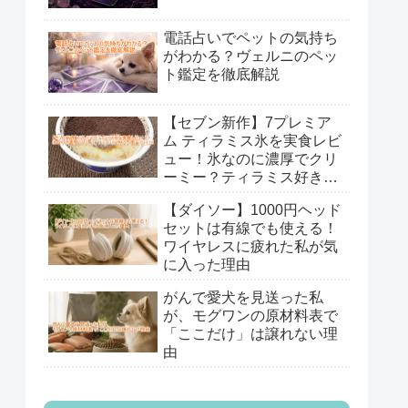
電話占いでペットの気持ち
がわかる？ヴェルニのペッ
ト鑑定を徹底解説
【セブン新作】7プレミア
ム ティラミス氷を実食レビ
ュー！氷なのに濃厚でクリ
ーミー？ティラミス好きが
本音で口コミ
【ダイソー】1000円ヘッド
セットは有線でも使える！
ワイヤレスに疲れた私が気
に入った理由
がんで愛犬を見送った私
が、モグワンの原材料表で
「ここだけ」は譲れない理
由