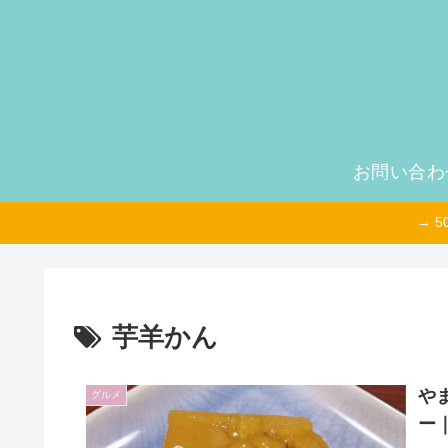
お問い合わ
→ 
芋羊かん
や
グルメ
ー