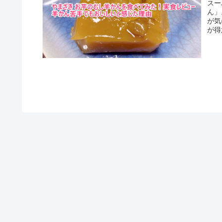
スー
ん」
が気
が得
味や